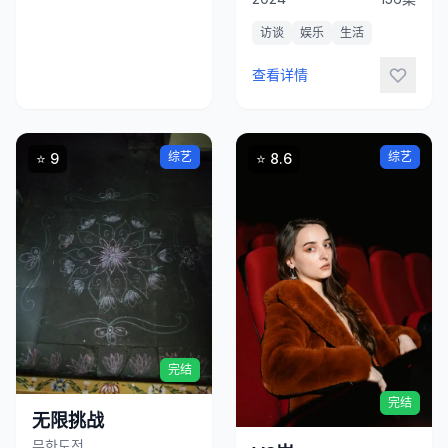
访谈
娱乐
生活
查看详情
综艺
综艺
⭐ 9
⭐ 8.6
立
即
立
观
即
看
观
完结
看
完结
无限挑战
무한도전