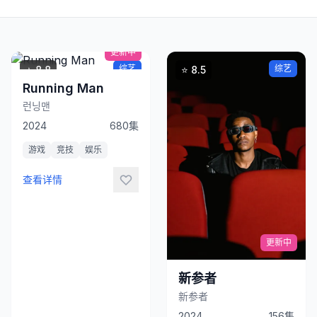
即
观
看
更新中
综艺
综艺
⭐ 8.8
⭐ 8.5
Running Man
런닝맨
2024
680集
游戏
竞技
娱乐
查看详情
立
即
观
看
更新中
新参者
新参者
2024
156集