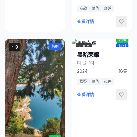
商战
复仇
穿越
立
即
查看详情
观
看
完结
韩剧
韩剧
⭐ 9
⭐ 8.9
黑暗荣耀
더 글로리
2024
16集
悬疑
复仇
心理
查看详情
立
即
观
看