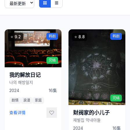
立
韩剧
韩剧
⭐ 9.2
⭐ 8.8
即
观
看
完结
立
我的解放日记
即
나의 해방일지
观
2024
16集
看
完结
剧情
浪漫
家庭
财阀家的小儿子
查看详情
재벌집 막내아들
2024
16集